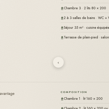
Chambre 3 · 2 lits 80 × 200
2 à 3 salles de bains · WC + 
Séjour 35 m² · cuisine équip
Terrasse de plain-pied · salon
‹
COMPOSITION
davantage
Chambre 1 · lit 160 × 200
Chambre 2 · lit 160 × 200 ou 