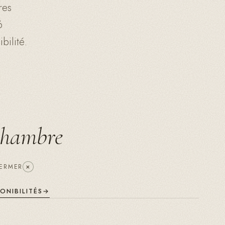
res
6
bilité.
 chambre
+
ERMER
PONIBILITÉS