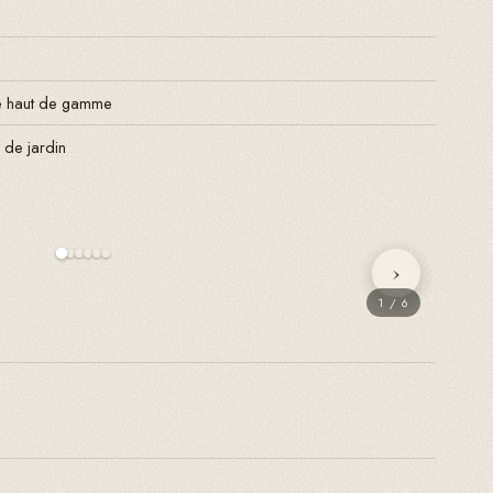
ée haut de gamme
 de jardin
›
1
/
6