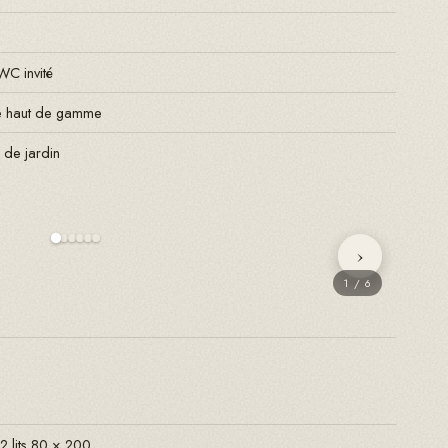
WC invité
ée haut de gamme
 de jardin
›
1
/
6
2 lits 80 × 200