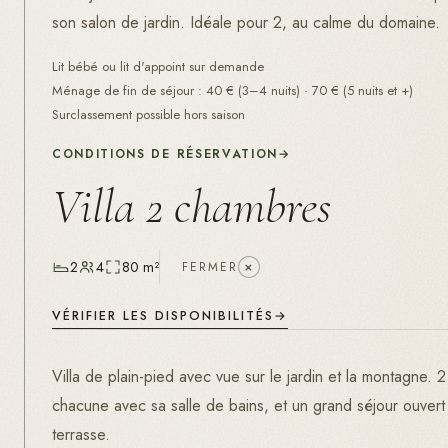
son salon de jardin. Idéale pour 2, au calme du domaine.
Lit bébé ou lit d'appoint sur demande
Ménage de fin de séjour
:
40
€ (
3–4 nuits
) ·
70
€ (
5 nuits et +
)
Surclassement possible hors saison
CONDITIONS DE RÉSERVATION
→
Villa 2 chambres
+
2
4
80 m²
FERMER
VÉRIFIER LES DISPONIBILITÉS
Villa de plain-pied avec vue sur le jardin et la montagne. 
chacune avec sa salle de bains, et un grand séjour ouvert 
terrasse.