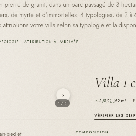
 pierre de granit, dans un parc paysagé de 3 hecta
rs, de myrte et d'immortelles. 4 typologies, de 2 à 
ttribuons votre villa selon sa typologie et la disponi
POLOGIE · ATTRIBUTION À L'ARRIVÉE
Villa 1
›
1
2
52 m²
F
1
/
6
VÉRIFIER LES DIS
COMPOSITION
ain-pied et