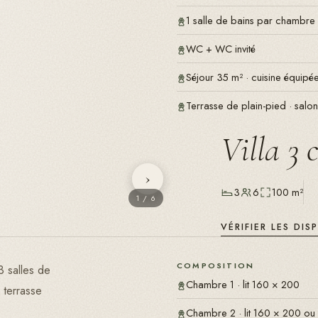
1 salle de bains par chambre
WC + WC invité
Séjour 35 m² · cuisine équip
Terrasse de plain-pied · salon
Villa 3 
›
3
6
100 m²
1
/
6
VÉRIFIER LES DIS
COMPOSITION
3 salles de
Chambre 1 · lit 160 × 200
, terrasse
Chambre 2 · lit 160 × 200 ou 