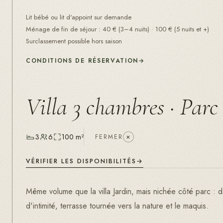
Lit bébé ou lit d'appoint sur demande
Ménage de fin de séjour
:
40
€ (
3–4 nuits
) ·
100
€ (
5 nuits et +
)
Surclassement possible hors saison
CONDITIONS DE RÉSERVATION
→
Villa 3 chambres · Parc
+
3
6
100 m²
FERMER
VÉRIFIER LES DISPONIBILITÉS
Même volume que la villa Jardin, mais nichée côté parc : 
d'intimité, terrasse tournée vers la nature et le maquis.