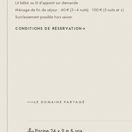
Lit bébé ou lit d'appoint sur demande
Ménage de fin de séjour
:
40
€ (
3–4 nuits
) ·
100
€ (
5 nuits et +
)
Surclassement possible hors saison
CONDITIONS DE RÉSERVATION
→
LE DOMAINE PARTAGÉ
Piscine 24 × 9 m & spa