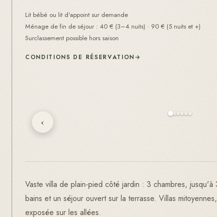
Lit bébé ou lit d'appoint sur demande
Ménage de fin de séjour
:
40
€ (
3–4 nuits
) ·
90
€ (
5 nuits et +
)
Surclassement possible hors saison
CONDITIONS DE RÉSERVATION
→
‹
Vaste villa de plain-pied côté jardin : 3 chambres, jusqu'à 
bains et un séjour ouvert sur la terrasse. Villas mitoyennes
exposée sur les allées.