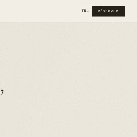
FR
RÉSERVER
⌄
,